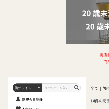
実店
商
全て
|
信
新規会員登録
14件
の商