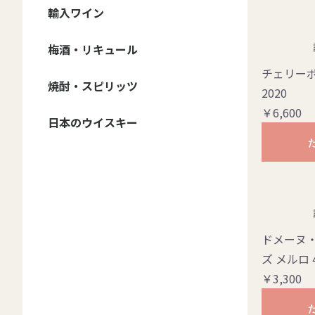
信州ワイン - ブランド
信州ワイン - 種類
輸入ワイン
ドメーヌ・コーセイ
井筒ワイン
五一ワイン
アルプス ワイン
サンサン・ワイナリー
信濃ワイン
マンズ・ワイン
グランポレール 安曇
その他
ワイン・セット
赤ワイン・フルボディ
赤ワイン・ミディアム
赤ワイン・甘口
白ワイン・辛口
白ワイン・甘口
ロゼワイン・辛口
ロゼワイン・甘口
スパークリング・辛口
スパークリング・甘口
野池田
ボディ
自然派
赤ワイン
白ワイン
スパークリング・ワイン
ロゼ・ワイン
梅酒・リキュール
赤ワイン
白ワイン
スパークリング・ワイ
オレンジ・ワイン
ロゼ・ワイン
フランス
イタリア
アメリカ
チリ
スペイン
アルゼンチン
オーストラリア
ジョージア
ン
チェリー
焼酎・スピリッツ
2020
￥6,600
野沢温泉蒸留所
日本のウイスキー
マルス
イチローズモルト
厚岸
桜尾
嘉之助
安積蒸溜所
新潟亀田蒸留所
ドメーヌ
ズ メルロ 
￥3,300