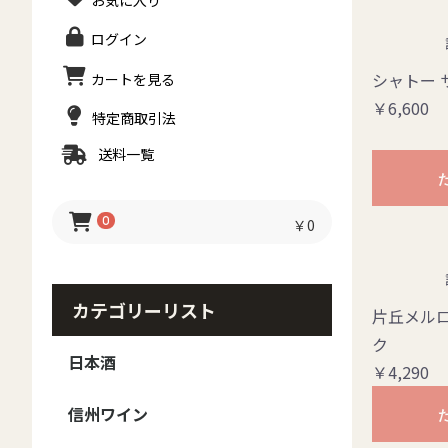
お気に入り
ログイン
シャトー 
カートを見る
￥6,600
特定商取引法
送料一覧
0
￥0
カテゴリーリスト
片丘メルロ
ク
日本酒
￥4,290
日本酒 - ブランド
日本酒 - 種類
日本酒-季節のお酒
信州ワイン
御湖鶴
大信州
香月
真澄
MIYASAKA
甍 IRAKA
夜明け前
豊香
本金
ボー・ミッシェル
澤の花
黒澤
斬九郎・信濃錦
美寿々
北安大國
大雪渓
Yokobue
翠露
高天
麗人
出羽桜
その他
日本酒セット
梅酒・焼酎・リキュー
純米大吟醸
大吟醸
純米吟醸
純米
吟醸
本醸造
普通酒
春のお酒
夏のお酒
秋のお酒
冬のお酒
ル