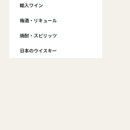
信州ワイン - ブランド
信州ワイン - 種類
輸入ワイン
ドメーヌ・コーセイ
井筒ワイン
五一ワイン
アルプス ワイン
サンサン・ワイナリー
信濃ワイン
マンズ・ワイン
グランポレール 安曇
その他
ワイン・セット
赤ワイン・フルボディ
赤ワイン・ミディアム
赤ワイン・甘口
白ワイン・辛口
白ワイン・甘口
ロゼワイン・辛口
ロゼワイン・甘口
スパークリング・辛口
スパークリング・甘口
野池田
ボディ
自然派
赤ワイン
白ワイン
スパークリング・ワイン
ロゼ・ワイン
梅酒・リキュール
赤ワイン
白ワイン
スパークリング・ワイ
オレンジ・ワイン
ロゼ・ワイン
フランス
イタリア
アメリカ
チリ
スペイン
アルゼンチン
オーストラリア
ジョージア
ン
焼酎・スピリッツ
野沢温泉蒸留所
日本のウイスキー
マルス
イチローズモルト
厚岸
桜尾
嘉之助
安積蒸溜所
新潟亀田蒸留所