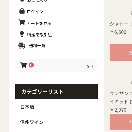
お気に入り
ログイン
シャトー 
カートを見る
￥6,600
特定商取引法
送料一覧
0
￥0
カテゴリーリスト
サンサン 
イキッド 
日本酒
￥2,970
日本酒 - ブランド
日本酒 - 種類
日本酒-季節のお酒
信州ワイン
御湖鶴
大信州
香月
真澄
MIYASAKA
甍 IRAKA
夜明け前
豊香
本金
ボー・ミッシェル
澤の花
黒澤
斬九郎・信濃錦
美寿々
北安大國
大雪渓
Yokobue
翠露
高天
麗人
出羽桜
その他
日本酒セット
梅酒・焼酎・リキュー
純米大吟醸
大吟醸
純米吟醸
純米
吟醸
本醸造
普通酒
春のお酒
夏のお酒
秋のお酒
冬のお酒
ル