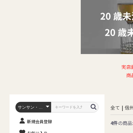
実店
商
全て
|
信
新規会員登録
4件
の商品