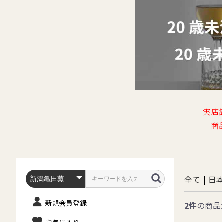
実店
商
全て
|
日
新規会員登録
2件
の商品