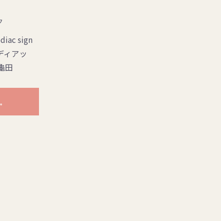
ク
ac sign
/ゾディアッ
龜田
。