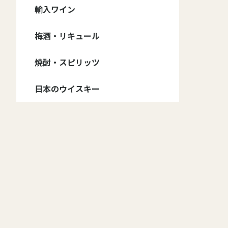
信州ワイン - ブランド
信州ワイン - 種類
輸入ワイン
ドメーヌ・コーセイ
井筒ワイン
五一ワイン
アルプス ワイン
サンサン・ワイナリー
信濃ワイン
マンズ・ワイン
グランポレール 安曇
その他
ワイン・セット
赤ワイン・フルボディ
赤ワイン・ミディアム
赤ワイン・甘口
白ワイン・辛口
白ワイン・甘口
ロゼワイン・辛口
ロゼワイン・甘口
スパークリング・辛口
スパークリング・甘口
野池田
ボディ
自然派
赤ワイン
白ワイン
スパークリング・ワイン
ロゼ・ワイン
梅酒・リキュール
赤ワイン
白ワイン
スパークリング・ワイ
オレンジ・ワイン
ロゼ・ワイン
フランス
イタリア
アメリカ
チリ
スペイン
アルゼンチン
オーストラリア
ジョージア
ン
焼酎・スピリッツ
野沢温泉蒸留所
日本のウイスキー
マルス
イチローズモルト
厚岸
桜尾
嘉之助
安積蒸溜所
新潟亀田蒸留所