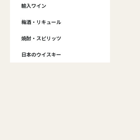
信州ワイン - ブランド
信州ワイン - 種類
輸入ワイン
ドメーヌ・コーセイ
井筒ワイン
五一ワイン
アルプス ワイン
サンサン・ワイナリー
信濃ワイン
マンズ・ワイン
グランポレール 安曇
その他
ワイン・セット
赤ワイン・フルボディ
赤ワイン・ミディアム
赤ワイン・甘口
白ワイン・辛口
白ワイン・甘口
ロゼワイン・辛口
ロゼワイン・甘口
スパークリング・辛口
スパークリング・甘口
野池田
ボディ
自然派
赤ワイン
白ワイン
スパークリング・ワイン
ロゼ・ワイン
梅酒・リキュール
赤ワイン
白ワイン
スパークリング・ワイ
オレンジ・ワイン
ロゼ・ワイン
フランス
イタリア
アメリカ
チリ
スペイン
アルゼンチン
オーストラリア
ジョージア
ン
焼酎・スピリッツ
野沢温泉蒸留所
日本のウイスキー
マルス
イチローズモルト
厚岸
桜尾
嘉之助
安積蒸溜所
新潟亀田蒸留所