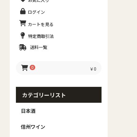
お気に入り
ログイン
カートを見る
特定商取引法
送料一覧
0
￥0
カテゴリーリスト
日本酒
日本酒 - ブランド
日本酒 - 種類
日本酒-季節のお酒
信州ワイン
御湖鶴
大信州
香月
真澄
MIYASAKA
甍 IRAKA
夜明け前
豊香
本金
ボー・ミッシェル
澤の花
黒澤
斬九郎・信濃錦
美寿々
北安大國
大雪渓
Yokobue
翠露
高天
麗人
出羽桜
その他
日本酒セット
梅酒・焼酎・リキュー
純米大吟醸
大吟醸
純米吟醸
純米
吟醸
本醸造
普通酒
春のお酒
夏のお酒
秋のお酒
冬のお酒
ル