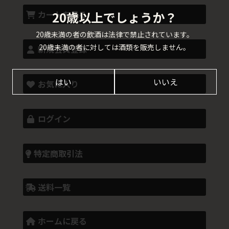
20歳以上でしょうか？
カートを見る
20歳未満の者の飲酒は法律で禁止されています。
20歳未満の者に対しては酒類を販売しません。
新規会員登録
はい
いいえ
お気に入り
ログイン
特定商取引法
送料一覧
ホームに戻る