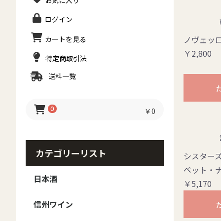
お気に入り
ログイン
ノヴェッロ
カートを見る
￥2,800
特定商取引法
送料一覧
0
￥0
カテゴリーリスト
シスターズ
ペット・ナッ
日本酒
￥5,170
日本酒 - ブランド
日本酒 - 種類
日本酒-季節のお酒
信州ワイン
御湖鶴
大信州
香月
真澄
MIYASAKA
甍 IRAKA
夜明け前
豊香
本金
ボー・ミッシェル
澤の花
黒澤
斬九郎・信濃錦
美寿々
北安大國
大雪渓
Yokobue
翠露
高天
麗人
出羽桜
その他
日本酒セット
梅酒・焼酎・リキュー
純米大吟醸
大吟醸
純米吟醸
純米
吟醸
本醸造
普通酒
春のお酒
夏のお酒
秋のお酒
冬のお酒
ル