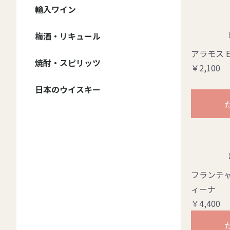
信州ワイン - ブランド
信州ワイン - 種類
輸入ワイン
ドメーヌ・コーセイ
井筒ワイン
五一ワイン
アルプス ワイン
サンサン・ワイナリー
信濃ワイン
マンズ・ワイン
グランポレール 安曇
その他
ワイン・セット
赤ワイン・フルボディ
赤ワイン・ミディアム
赤ワイン・甘口
白ワイン・辛口
白ワイン・甘口
ロゼワイン・辛口
ロゼワイン・甘口
スパークリング・辛口
スパークリング・甘口
野池田
ボディ
自然派
赤ワイン
白ワイン
スパークリング・ワイン
ロゼ・ワイン
梅酒・リキュール
赤ワイン
白ワイン
スパークリング・ワイ
オレンジ・ワイン
ロゼ・ワイン
フランス
イタリア
アメリカ
チリ
スペイン
アルゼンチン
オーストラリア
ジョージア
ン
アラモス E
焼酎・スピリッツ
￥2,100
野沢温泉蒸留所
日本のウイスキー
マルス
イチローズモルト
厚岸
桜尾
嘉之助
安積蒸溜所
新潟亀田蒸留所
フランチャ
ィーナ
￥4,400