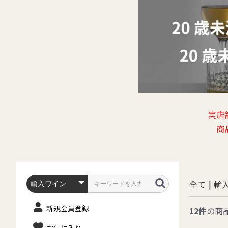
実店
商
全て
|
輸
新規会員登録
12件
の商