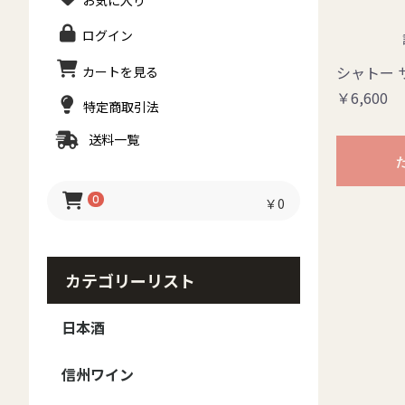
お気に入り
ログイン
シャトー 
カートを見る
￥6,600
特定商取引法
送料一覧
0
￥0
カテゴリーリスト
日本酒
日本酒 - ブランド
日本酒 - 種類
日本酒-季節のお酒
信州ワイン
御湖鶴
大信州
香月
真澄
MIYASAKA
甍 IRAKA
夜明け前
豊香
本金
ボー・ミッシェル
澤の花
黒澤
斬九郎・信濃錦
美寿々
北安大國
大雪渓
Yokobue
翠露
高天
麗人
出羽桜
その他
日本酒セット
梅酒・焼酎・リキュー
純米大吟醸
大吟醸
純米吟醸
純米
吟醸
本醸造
普通酒
春のお酒
夏のお酒
秋のお酒
冬のお酒
ル