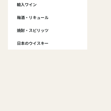
信州ワイン - ブランド
信州ワイン - 種類
輸入ワイン
ドメーヌ・コーセイ
井筒ワイン
五一ワイン
アルプス ワイン
サンサン・ワイナリー
信濃ワイン
マンズ・ワイン
グランポレール 安曇
その他
ワイン・セット
赤ワイン・フルボディ
赤ワイン・ミディアム
赤ワイン・甘口
白ワイン・辛口
白ワイン・甘口
ロゼワイン・辛口
ロゼワイン・甘口
スパークリング・辛口
スパークリング・甘口
野池田
ボディ
自然派
赤ワイン
白ワイン
スパークリング・ワイン
ロゼ・ワイン
梅酒・リキュール
赤ワイン
白ワイン
スパークリング・ワイ
オレンジ・ワイン
ロゼ・ワイン
フランス
イタリア
アメリカ
チリ
スペイン
アルゼンチン
オーストラリア
ジョージア
ン
焼酎・スピリッツ
野沢温泉蒸留所
日本のウイスキー
マルス
イチローズモルト
厚岸
桜尾
嘉之助
安積蒸溜所
新潟亀田蒸留所