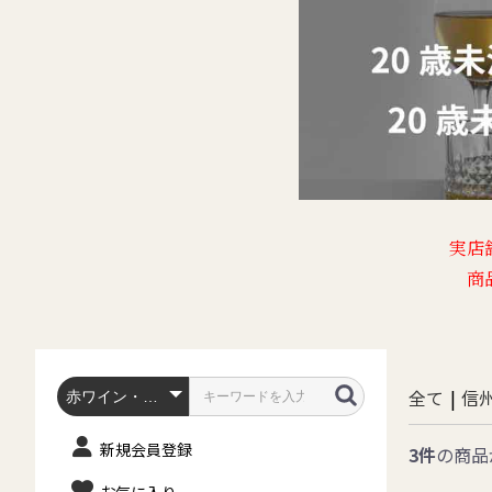
実店
商
全て
|
信
新規会員登録
3件
の商品