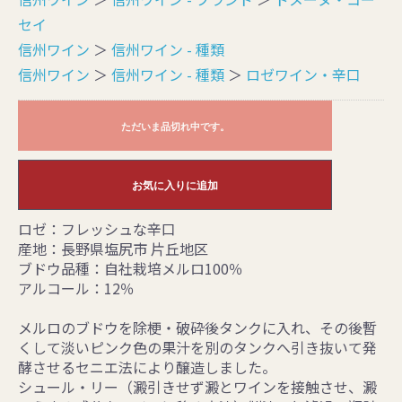
セイ
信州ワイン
＞
信州ワイン - 種類
信州ワイン
＞
信州ワイン - 種類
＞
ロゼワイン・辛口
ただいま品切れ中です。
お気に入りに追加
ロゼ：フレッシュな辛口
産地：長野県塩尻市 片丘地区
ブドウ品種：自社栽培メルロ100％
アルコール：12％
メルロのブドウを除梗・破砕後タンクに入れ、その後暫
くして淡いピンク色の果汁を別のタンクへ引き抜いて発
酵させるセニエ法により醸造しました。
シュール・リー（澱引きせず澱とワインを接触させ、澱