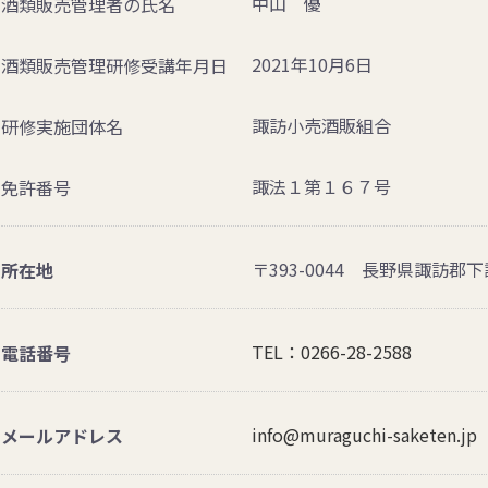
中山 優
酒類販売管理者の氏名
2021年10月6日
酒類販売管理研修受講年月日
諏訪小売酒販組合
研修実施団体名
諏法１第１６７号
免許番号
ノヴェッロ
〒393-0044 長野県諏訪郡下諏
所在地
TEL：0266-28-2588
電話番号
info@muraguchi-saketen.jp
メールアドレス