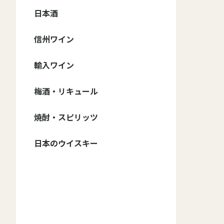
日本酒
日本酒 - ブランド
日本酒 - 種類
日本酒-季節のお酒
信州ワイン
御湖鶴
大信州
香月
真澄
MIYASAKA
甍 IRAKA
夜明け前
豊香
本金
ボー・ミッシェル
澤の花
黒澤
斬九郎・信濃錦
美寿々
北安大國
大雪渓
Yokobue
翠露
高天
麗人
出羽桜
その他
日本酒セット
梅酒・焼酎・リキュー
純米大吟醸
大吟醸
純米吟醸
純米
吟醸
本醸造
普通酒
春のお酒
夏のお酒
秋のお酒
冬のお酒
ル
信州ワイン - ブランド
信州ワイン - 種類
輸入ワイン
ドメーヌ・コーセイ
井筒ワイン
五一ワイン
アルプス ワイン
サンサン・ワイナリー
信濃ワイン
マンズ・ワイン
グランポレール 安曇
その他
ワイン・セット
赤ワイン・フルボディ
赤ワイン・ミディアム
赤ワイン・甘口
白ワイン・辛口
白ワイン・甘口
ロゼワイン・辛口
ロゼワイン・甘口
スパークリング・辛口
スパークリング・甘口
野池田
ボディ
自然派
赤ワイン
白ワイン
スパークリング・ワイン
ロゼ・ワイン
梅酒・リキュール
赤ワイン
白ワイン
スパークリング・ワイ
オレンジ・ワイン
ロゼ・ワイン
フランス
イタリア
アメリカ
チリ
スペイン
アルゼンチン
オーストラリア
ジョージア
ン
焼酎・スピリッツ
野沢温泉蒸留所
日本のウイスキー
マルス
イチローズモルト
厚岸
桜尾
嘉之助
安積蒸溜所
新潟亀田蒸留所