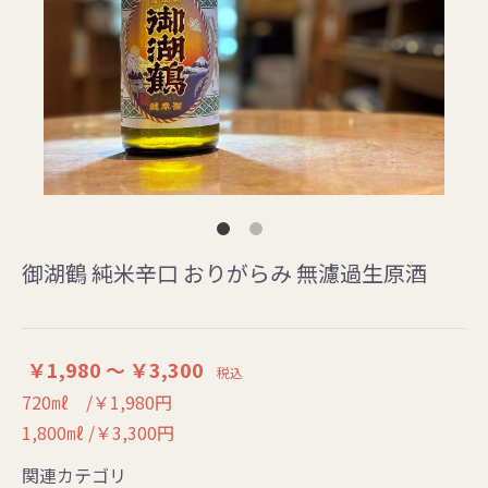
御湖鶴 純米辛口 おりがらみ 無濾過生原酒
￥1,980 ～ ￥3,300
税込
720㎖ /￥1,980円
1,800㎖ /￥3,300円
関連カテゴリ