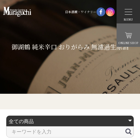
日本酒蔵・ワイナリー
MENU
ONLINE SHOP
御湖鶴 純米辛口 おりがらみ 無濾過生原酒